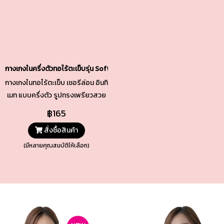
กางเกงในครึ่งตัวทอไร้ตะเข็บรุ่น Soft & Stretch สีดำ รหัส TSUD05-BL
กางเกงในทอไร้ตะเข็บ เชอรีล่อน อินทิ
เมท แบบครึ่งตัว รูปทรงเพรียวสวย
เนื้อผ้าทอกระชับ เบาสบาย เนียนแนบ
฿165
ยืดหยุ่นพอดี ทั้งช่วงเอวและขอบขา
สั่งซื้อสินค้า
ช่วงเป้าซับด้วยผ้า Cotton คุณภาพ
ดี
(มีหลายคุณสมบัติให้เลือก)