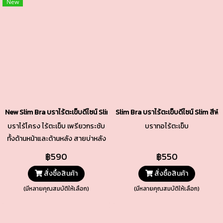
New
New Slim Bra บราไร้ตะเข็บดีไซน์ Slim รหัส TBRA7N สีม่วงน้ำตาล
Slim Bra บราไร้ตะเข็บดีไซน์ Slim สี
บราไร้โครง ไร้ตะเข็บ เพรียวกระชับ
บราทอไร้ตะเข็บ
ทั้งด้านหน้าและด้านหลัง สายบ่าหลัง
เล็กปรับระดับได้ ใส่ง่ายถอดง่าย
฿590
฿550
ด้วยตะขอหลัง พร้อมปรับได้ 3 ระดับ
สั่งซื้อสินค้า
สั่งซื้อสินค้า
(มีหลายคุณสมบัติให้เลือก)
(มีหลายคุณสมบัติให้เลือก)