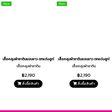
New
New
เสื้อคลุมผ้าซาตินแขนยาว ตกแต่งลูกไม้ Pretty Blossom สีชมพู รหัส FHPBS
เสื้อคลุมผ้าซาตินแขนยาว ตกแต่งลูกไ
เสื้อคลุมผ้าซาติน
เสื้อคลุมผ้าซาติน
฿2,190
฿2,190
สั่งซื้อสินค้า
สั่งซื้อสินค้า