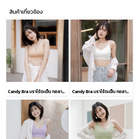
สินค้าเกี่ยวข้อง
Candy Bra บราไร้ตะเข็บ ทอลายริ้ว ดีไซน์อกชิดสวย ด้วยฟองน้ำแบบดันทรง สีชมพูนู้ด รหัส TBRA13
Candy Bra บราไร้ตะเข็บ ทอลายริ้ว ดีไซน์อกชิดสวย ด้วยฟองน้ำแบบดันทรง สีออฟไวท์ รหัส TBRA13