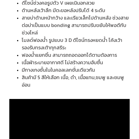
ดีไซน์ช่วงคอรูปตัว V เผยเนินอกสวย
ด้านหลังเว้าลึก มีตะขอหลังปรับได้ 4 ระดับ
สายบ่าด้านหน้ากว้าง และเรียวเล็กไปด้านหลัง ช่วงสาย
ต่อบ่าเป็นแบบ bonding สามารถปรับขยับให้พอดีกับ
ช่วงไหล่
โมลด์ฟองน้ำ รูปแบบ 3 D ดีไซน์ทรงหยดน้ำ โค้งเว้า
รองรับทรงเต้าทุกสรีระ
ฟองน้ำแยกชิ้น สามารถถอดออกได้ตามต้องการ
เนื้อผ้าระบายอากาศดี ไม่สร้างความอับชื้น
มีกางเกงชั้นในในคอลเลกชั่นเดียวกัน
สินค้ามี 5 สีให้เลือก เนื้อ, ดำ, เนื้อแทน,ชมพู และชมพู
อ่อน