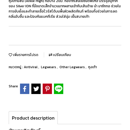
ถุงเท้ามีส้น (Ankle High) ทอบาง 20D. ทอจากเส้นใยชนิดพิเศษ บรรจุอนุภาค
ของ Silver ION ที่มีขนาดเล็กจำนวนมากผสานเข้ากับเส้นด้าย นำ มาถักทอ ช่วยใน
การยับยั้งและทำลายเชื้อไวรัสได้บนพื้นผิวผลิตภัณฑ์ พร้อมทั้งช่วยในการลด
กลิ่นอับชื้น และป้องกันแบคทีเรีย ส่วมใส่นุ่ม เย็นสบายเท้า
เพิ่มรายการโปรด
เปรียบเทียบ
หมวดหมู่ :
Antiviral
,
Legwears
,
Other Legwears
,
ถุงเท้า
Share
Product description